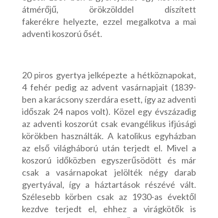
átmérőjű, örökzölddel díszített
fakerékre helyezte, ezzel megalkotva a mai
adventi koszorú ősét.
20 piros gyertya jelképezte a hétköznapokat,
4 fehér pedig az advent vasárnapjait (1839-
ben a karácsony szerdára esett, így az adventi
időszak 24 napos volt). Közel egy évszázadig
az adventi koszorút csak evangélikus ifjúsági
körökben használták. A katolikus egyházban
az első világháború után terjedt el. Mivel a
koszorú időközben egyszerűsödött és már
csak a vasárnapokat jelölték négy darab
gyertyával, így a háztartások részévé vált.
Szélesebb körben csak az 1930-as évektől
kezdve terjedt el, ehhez a virágkötők is