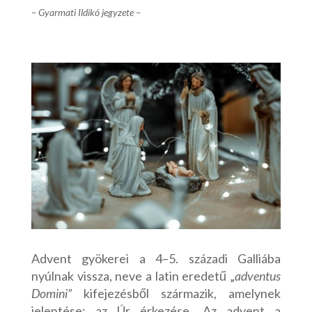
– Gyarmati Ildikó jegyzete –
Advent gyökerei a 4–5. századi Galliába
nyúlnak vissza, neve a latin eredetű „
adventus
Domini”
kifejezésből származik, amelynek
jelentése: az Úr érkezése. Az advent a