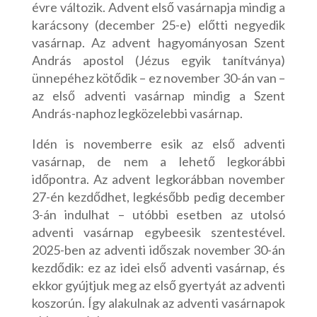
évre változik. Advent első vasárnapja mindig a
karácsony (december 25-e) előtti negyedik
vasárnap. Az advent hagyományosan Szent
András apostol (Jézus egyik tanítványa)
ünnepéhez kötődik – ez november 30-án van –
az első adventi vasárnap mindig a Szent
András-naphoz legközelebbi vasárnap.
Idén is novemberre esik az első adventi
vasárnap, de nem a lehető legkorábbi
időpontra. Az advent legkorábban november
27-én kezdődhet, legkésőbb pedig december
3-án indulhat – utóbbi esetben az utolsó
adventi vasárnap egybeesik szentestével.
2025-ben az adventi időszak november 30-án
kezdődik: ez az idei első adventi vasárnap, és
ekkor gyújtjuk meg az első gyertyát az adventi
koszorún. Így alakulnak az adventi vasárnapok