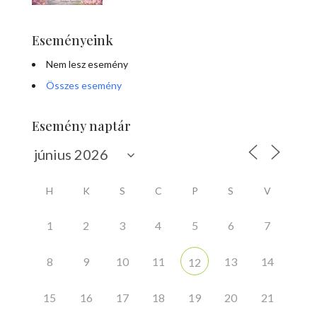
Eseményeink
Nem lesz esemény
Összes esemény
Esemény naptár
H
K
S
C
P
S
V
1
2
3
4
5
6
7
8
9
10
11
13
14
12
15
16
17
18
19
20
21