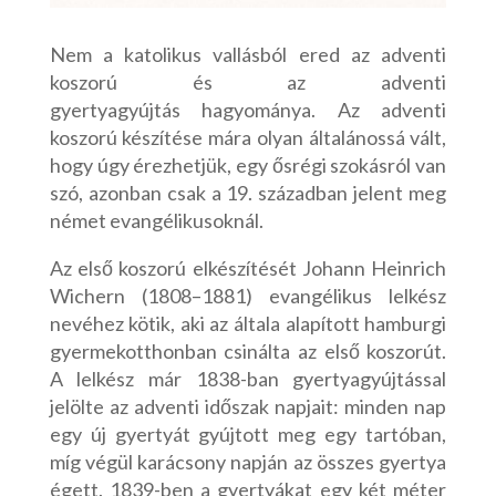
Nem a katolikus vallásból ered az adventi
koszorú és az adventi
gyertyagyújtás hagyománya. Az adventi
koszorú készítése mára olyan általánossá vált,
hogy úgy érezhetjük, egy ősrégi szokásról van
szó, azonban csak a 19. században jelent meg
német evangélikusoknál.
Az első koszorú elkészítését Johann Heinrich
Wichern (1808–1881) evangélikus lelkész
nevéhez kötik, aki az általa alapított hamburgi
gyermekotthonban csinálta az első koszorút.
A lelkész már 1838-ban gyertyagyújtással
jelölte az adventi időszak napjait: minden nap
egy új gyertyát gyújtott meg egy tartóban,
míg végül karácsony napján az összes gyertya
égett. 1839-ben a gyertyákat egy két méter