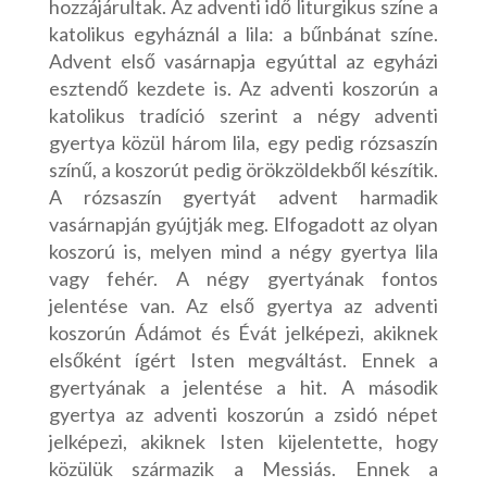
hozzájárultak. Az adventi idő liturgikus színe a
katolikus egyháznál a lila: a bűnbánat színe.
Advent első vasárnapja egyúttal az egyházi
esztendő kezdete is. Az adventi koszorún a
katolikus tradíció szerint a négy adventi
gyertya közül három lila, egy pedig rózsaszín
színű, a koszorút pedig örökzöldekből készítik.
A rózsaszín gyertyát advent harmadik
vasárnapján gyújtják meg. Elfogadott az olyan
koszorú is, melyen mind a négy gyertya lila
vagy fehér. A négy gyertyának fontos
jelentése van. Az első gyertya az adventi
koszorún Ádámot és Évát jelképezi, akiknek
elsőként ígért Isten megváltást. Ennek a
gyertyának a jelentése a hit. A második
gyertya az adventi koszorún a zsidó népet
jelképezi, akiknek Isten kijelentette, hogy
közülük származik a Messiás. Ennek a