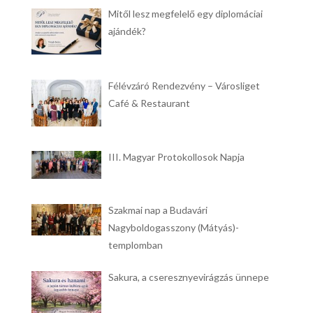
Mitől lesz megfelelő egy diplomáciai
ajándék?
Félévzáró Rendezvény – Városliget
Café & Restaurant
III. Magyar Protokollosok Napja
Szakmai nap a Budavári
Nagyboldogasszony (Mátyás)-
templomban
Sakura, a cseresznyevirágzás ünnepe