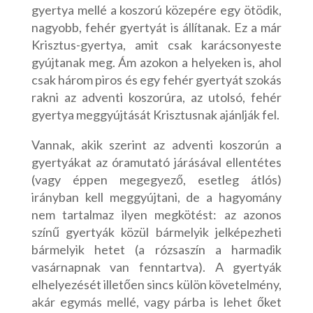
gyertya mellé a koszorú közepére egy ötödik,
nagyobb, fehér gyertyát is állítanak. Ez a már
Krisztus-gyertya, amit csak karácsonyeste
gyújtanak meg. Ám azokon a helyeken is, ahol
csak három piros és egy fehér gyertyát szokás
rakni az adventi koszorúra, az utolsó, fehér
gyertya meggyújtását Krisztusnak ajánlják fel.
Vannak, akik szerint az adventi koszorún a
gyertyákat az óramutató járásával ellentétes
(vagy éppen megegyező, esetleg átlós)
irányban kell meggyújtani, de a hagyomány
nem tartalmaz ilyen megkötést: az azonos
színű gyertyák közül bármelyik jelképezheti
bármelyik hetet (a rózsaszín a harmadik
vasárnapnak van fenntartva). A gyertyák
elhelyezését illetően sincs külön követelmény,
akár egymás mellé, vagy párba is lehet őket