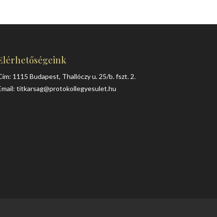
Elérhetőségeink
Cím: 1115 Budapest, Thallóczy u. 25/b. fszt. 2.
Email:
titkarsag@protokollegyesulet.hu