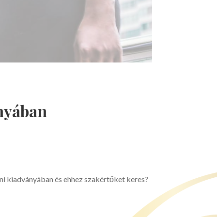
ányában
teni kiadványában és ehhez szakértőket keres?