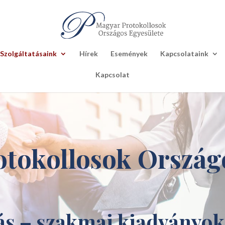
Szolgáltatásaink
Hírek
Események
Kapcsolataink
Kapcsolat
tokollosok Ország
ás – szakmai kiadványok