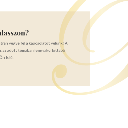
álasszon?
átran vegye fel a kapcsolatot velünk! A
, az adott témában leggyakorlottabb
Ön felé.