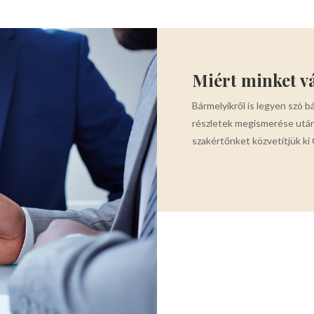
Miért minket v
Bármelyikről is legyen szó b
részletek megismerése után
szakértőnket közvetítjük ki 