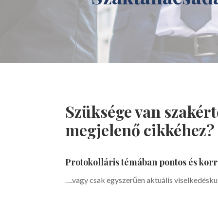
Szüksége van szakér
megjelenő cikkéhez?
Protokolláris témában pontos és kor
….vagy csak egyszerűen aktuális viselkedéskul