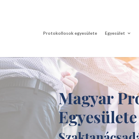
Protokollosok egyesülete
Egyesület
Magyar Pro
Egyesülete
Szaktanácsad