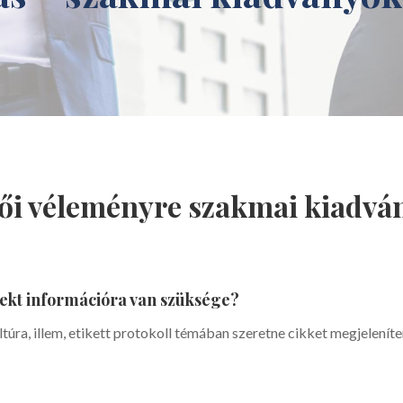
tői véleményre szakmai kiadv
rekt információra van szüksége?
túra, illem, etikett protokoll témában szeretne cikket megjelení