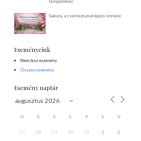
templomban
Sakura, a cseresznyevirágzás ünnepe
Eseményeink
Nem lesz esemény
Összes esemény
Esemény naptár
H
K
S
C
P
S
V
27
28
29
30
31
1
2