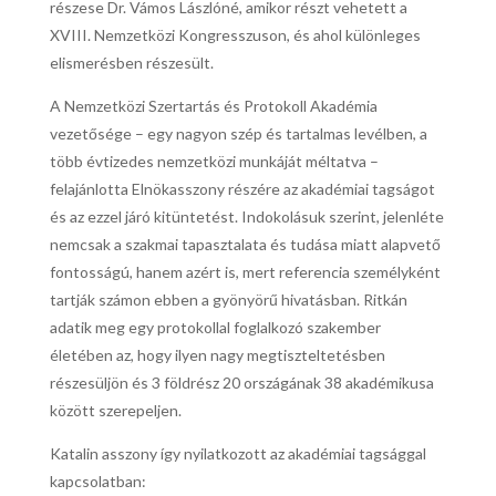
részese Dr. Vámos Lászlóné, amikor részt vehetett a
XVIII. Nemzetközi Kongresszuson, és ahol különleges
elismerésben részesült.
A Nemzetközi Szertartás és Protokoll Akadémia
vezetősége – egy nagyon szép és tartalmas levélben, a
több évtizedes nemzetközi munkáját méltatva –
felajánlotta Elnökasszony részére az akadémiai tagságot
és az ezzel járó kitüntetést. Indokolásuk szerint, jelenléte
nemcsak a szakmai tapasztalata és tudása miatt alapvető
fontosságú, hanem azért is, mert referencia személyként
tartják számon ebben a gyönyörű hivatásban. Ritkán
adatik meg egy protokollal foglalkozó szakember
életében az, hogy ilyen nagy megtiszteltetésben
részesüljön és 3 földrész 20 országának 38 akadémikusa
között szerepeljen.
Katalin asszony így nyilatkozott az akadémiai tagsággal
kapcsolatban: