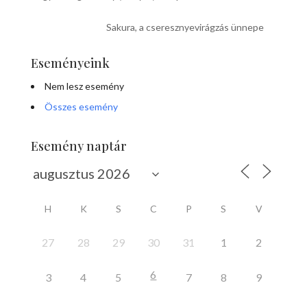
Sakura, a cseresznyevirágzás ünnepe
Eseményeink
Nem lesz esemény
Összes esemény
Esemény naptár
H
K
S
C
P
S
V
27
28
29
30
31
1
2
6
3
4
5
7
8
9