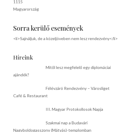
1115
Magyarország
Sorra kerülő események
<li>Sajnáljuk, de a közeljöveben nem lesz rendezvény</li>
Híreink
Mitől lesz megfelelő egy diplomáciai
ajándék?
Félévzáró Rendezvény – Városliget
Café & Restaurant
III. Magyar Protokollosok Napja
Szakmai nap a Budavári
Nagyboldogasszony (Mátyás)-templomban