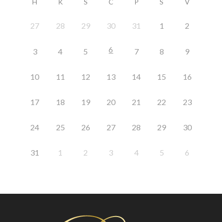
H
K
S
C
P
S
V
27
28
29
30
31
1
2
6
3
4
5
7
8
9
10
11
12
13
14
15
16
17
18
19
20
21
22
23
24
25
26
27
28
29
30
31
1
2
3
4
5
6