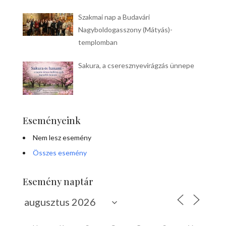
Szakmai nap a Budavári
Nagyboldogasszony (Mátyás)-
templomban
Sakura, a cseresznyevirágzás ünnepe
Eseményeink
Nem lesz esemény
Összes esemény
Esemény naptár