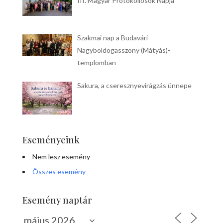
III. Magyar Protokollosok Napja
Szakmai nap a Budavári
Nagyboldogasszony (Mátyás)-
templomban
Sakura, a cseresznyevirágzás ünnepe
Eseményeink
Nem lesz esemény
Összes esemény
Esemény naptár