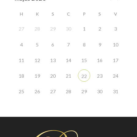
H
K
S
C
P
S
V
27
28
29
30
1
2
3
4
5
6
7
8
9
10
11
12
13
14
15
16
17
18
19
20
21
23
24
22
25
26
27
28
29
30
31