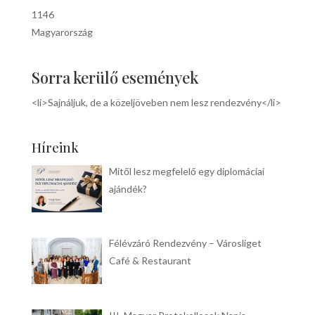
1146
Magyarország
Sorra kerülő események
<li>Sajnáljuk, de a közeljöveben nem lesz rendezvény</li>
Híreink
Mitől lesz megfelelő egy diplomáciai
ajándék?
Félévzáró Rendezvény – Városliget
Café & Restaurant