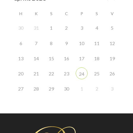
H
K
S
C
P
S
V
30
31
1
2
3
4
5
6
7
8
9
10
11
12
13
14
15
16
17
18
19
20
21
22
23
25
26
24
27
28
29
30
1
2
3