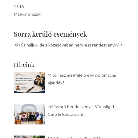
1146
Magyarország
Sorra kerülő események
<li>Sajnáljuk, de a közeljöveben nem lesz rendezvény</li>
Híreink
Mitől lesz megfelelő egy diplomáciai
ajándék?
Félévzáró Rendezvény – Városliget
Café & Restaurant