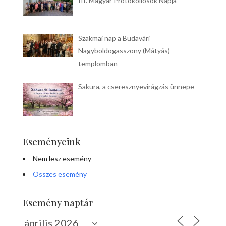
III. Magyar Protokollosok Napja
Szakmai nap a Budavári
Nagyboldogasszony (Mátyás)-
templomban
Sakura, a cseresznyevirágzás ünnepe
Eseményeink
Nem lesz esemény
Összes esemény
Esemény naptár