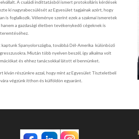
vállalt. A családi indíttatásból ismert protokolláris kérdések
ezte ki nagyrabecsülését az Egyesület tagjainak azért, hogy
an is foglalkozik. Véleménye szerint ezek a szakmai ismeretek
, hanem a gazdasági életben tevékenykedő cégeknek is
gteremtéséhez.
st kaptunk Spanyolországba, továbbá Dél-Amerika különböző
resszusokra. Miután több nyelven beszél, így alkalma volt
mációkat és ehhez tanácsokkal látott el bennünket.
 kíván részünkre azzal, hogy mint az Egyesület Tiszteletbeli
javára végzünk itthon és külföldön egyaránt.