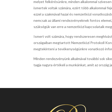
melyet felkérésünkre, minden alkalommal szívesen el
ismertek voltak számára, ezért több alkalommal fej
ezzel a szakmával hazai és nemzetközi vonatkozásb
nemcsak az állami rendezvényeknek fontos elemei
szükségük van erre a nemzetközi kapcsolataik me
Ismert volt számára, hogy rendszeresen meghívá
országaiban megtartott Nemzetközi Protokoll Kong
megtekinteni a tevékenységünkre vonatkozó infor
Minden rendezvényünk alkalmával további sok sikert
tagja nagyra értékeli a munkánkat, amit az ország 