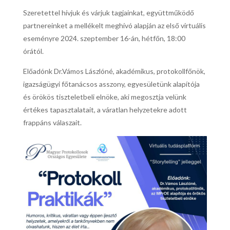
Szeretettel hívjuk és várjuk tagjainkat, együttműködő
partnereinket a mellékelt meghívó alapján az első virtuális
eseményre 2024. szeptember 16-án, hétfőn, 18:00
órától.
Előadónk Dr.Vámos Lászlóné, akadémikus, protokollfőnök,
igazságügyi főtanácsos asszony, egyesületünk alapítója
és örökös tiszteletbeli elnöke, aki megosztja velünk
értékes tapasztalatait, a váratlan helyzetekre adott
frappáns válaszait.