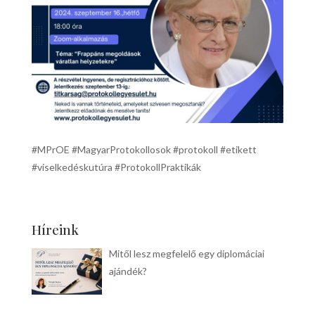
#MPrOE
#MagyarProtokollosok
#protokoll
#etikett
#viselkedéskutúra
#ProtokollPraktikák
Híreink
Mitől lesz megfelelő egy diplomáciai
ajándék?