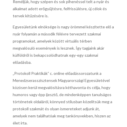
Reméljük, hogy szépen és sok pihenéssel telt a nyár és
alkalmat adott erőgyűjtésre, felfrissülésre, új célok és
tervek kitűzésére is.
Egyesületünk elnöksége is nagy örömmel készítette elő a
nyár folyamán a második félévre tervezett szakmai
programokat, amelyek között virtuális térben
megvalósuló események is lesznek. Így tagjaink akár
külföldről is bekapcsolódhatnak egy-egy szakmai
előadásba.
„Protokoll Praktikák” c. online előadássorozatunk a
Menedzserasszisztensek Magyarországi Egyesületével
közösen kerül megvalósításra kéthavonta és célja, hogy
humoros vagy épp ijesztő, de mindenképpen tanulságos
történetek oldaláról, könnyed stílusban közelítsük meg a
protokoll szakmát és olyan ismereteket adjunk át,
amelyek nem találhatóak meg tankönyvekben, hiszen az
élet írta.