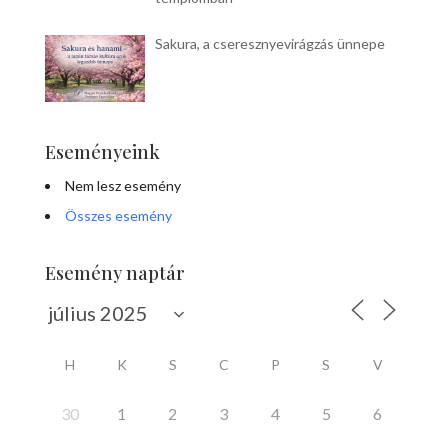
Sakura, a cseresznyevirágzás ünnepe
Eseményeink
Nem lesz esemény
Összes esemény
Esemény naptár
H
K
S
C
P
S
V
30
1
2
3
4
5
6