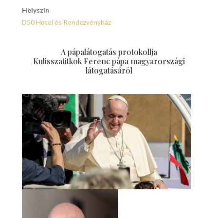
Helyszín
D50 Hotel és Rendezvényház
A pápalátogatás protokollja
Kulisszatitkok Ferenc pápa magyarországi
látogatásáról