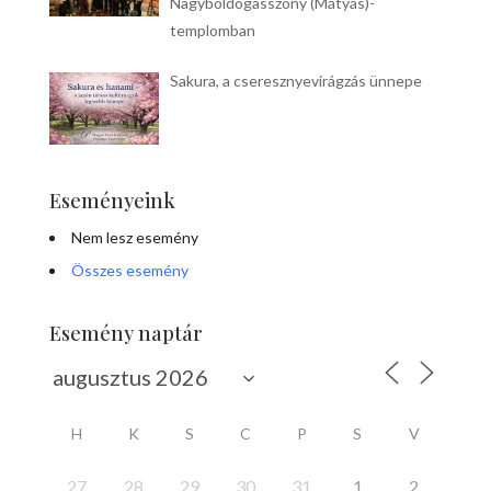
Nagyboldogasszony (Mátyás)-
templomban
Sakura, a cseresznyevirágzás ünnepe
Eseményeink
Nem lesz esemény
Összes esemény
Esemény naptár
H
K
S
C
P
S
V
27
28
29
30
31
1
2