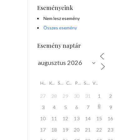
Eseményeink
Nem lesz esemény
Összes esemény
Esemény naptár
a
H
K
S
C
P
S
V
27
28
29
30
31
1
2
8
3
4
5
6
7
9
10
11
12
13
14
15
16
17
18
19
20
21
22
23