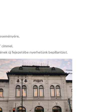
i eseményére,
” címmel,
ének új fejezetébe nyerhetünk bepillantást.