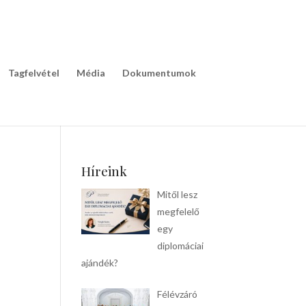
Tagfelvétel
Média
Dokumentumok
Híreink
Mitől lesz
megfelelő
egy
diplomáciai
ajándék?
Félévzáró