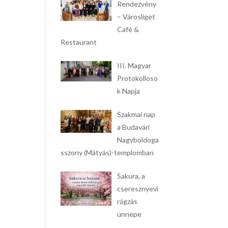
Rendezvény
– Városliget
Café &
Restaurant
III. Magyar
Protokolloso
k Napja
Szakmai nap
a Budavári
Nagyboldoga
sszony (Mátyás)-templomban
Sakura, a
cseresznyevi
rágzás
ünnepe