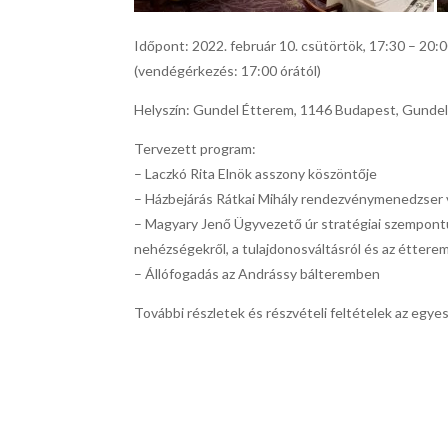
Időpont: 2022. február 10. csütörtök, 17:30 – 20:0
(vendégérkezés: 17:00 órától)
Helyszín: Gundel Étterem, 1146 Budapest, Gundel 
Tervezett program:
– Laczkó Rita Elnök asszony köszöntője
– Házbejárás Rátkai Mihály rendezvénymenedzser
– Magyary Jenő Ügyvezető úr stratégiai szempontú
nehézségekről, a tulajdonosváltásról és az éttere
– Állófogadás az Andrássy bálteremben
További részletek és részvételi feltételek az egy