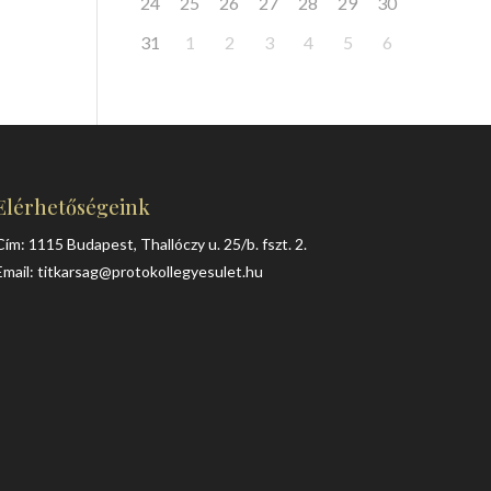
24
25
26
27
28
29
30
31
1
2
3
4
5
6
Elérhetőségeink
Cím: 1115 Budapest, Thallóczy u. 25/b. fszt. 2.
Email:
titkarsag@protokollegyesulet.hu