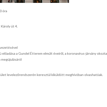
0 óra
Károly út 4.
 vezetésével
 előadása a Gundel Étterem elmúlt éveiről, a koronavírus-járvány okozt
m megújulásáról
esület levelezőrendszerén keresztül kiküldött meghívóban olvashatóak.