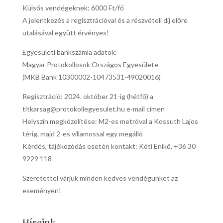
Külsős vendégeknek: 6000 Ft/fő
A jelentkezés a regisztrációval és a részvételi díj előre
utalásával együtt érvényes!
Egyesületi bankszámla adatok:
Magyar Protokollosok Országos Egyesülete
(MKB Bank 10300002-10473531-49020016)
Regisztráció: 2024. október 21-ig (hétfő) a
titkarsag@protokollegyesulet.hu e-mail címen
Helyszín megközelítése: M2-es metróval a Kossuth Lajos
térig, majd 2-es villamossal egy megálló
Kérdés, tájékozódás esetén kontakt: Kóti Enikő, +36 30
9229 118
Szeretettel várjuk minden kedves vendégünket az
eseményen!
Híreink