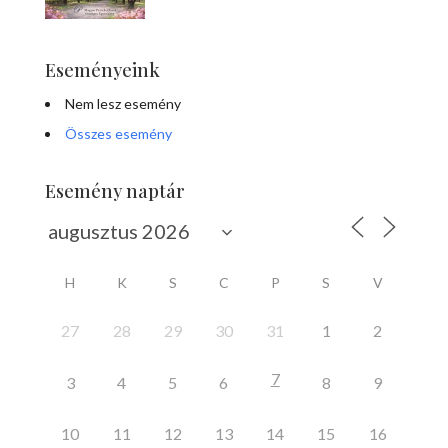
Eseményeink
Nem lesz esemény
Összes esemény
Esemény naptár
H
K
S
C
P
S
V
27
28
29
30
31
1
2
7
3
4
5
6
8
9
10
11
12
13
14
15
16