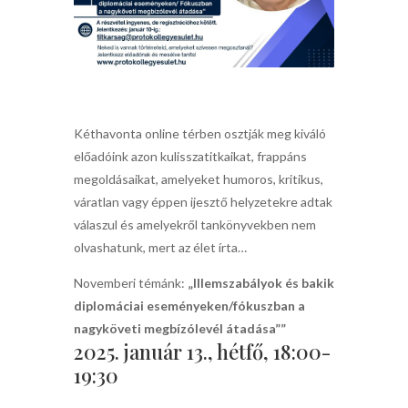
Kéthavonta online térben osztják meg kiváló
előadóink azon kulisszatitkaikat, frappáns
megoldásaikat, amelyeket humoros, kritikus,
váratlan vagy éppen ijesztő helyzetekre adtak
válaszul és amelyekről tankönyvekben nem
olvashatunk, mert az élet írta…
Novemberi témánk:
„Illemszabályok és bakik
diplomáciai eseményeken/fókuszban a
nagyköveti megbízólevél átadása””
2025. január 13., hétfő, 18:00-
19:30