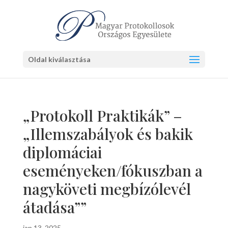
Oldal kiválasztása
„Protokoll Praktikák” –
„Illemszabályok és bakik
diplomáciai
eseményeken/fókuszban a
nagyköveti megbízólevél
átadása””
jan 13, 2025