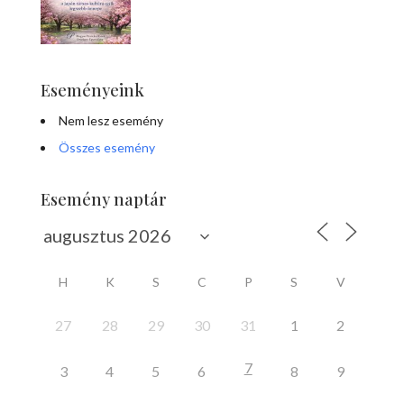
Eseményeink
Nem lesz esemény
Összes esemény
Esemény naptár
H
K
S
C
P
S
V
27
28
29
30
31
1
2
7
3
4
5
6
8
9