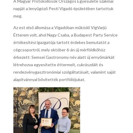
A Magyar Protokollosok Országos Egyesülete szakmai
napját a lenyűgöző Pesti Vigadó épületében tartottuk
meg.
Az est első állomása a Vigadóban működő VígVarjú
Étterem volt, ahol Nagy Csaba, a Budapest Party Service
értékesítési igazgatója tartott érdekes bemutatót a
cégcsoportról, mely október 6-án új mérföldkőhöz
érkezett: Semsei Gastronomy név alatt új ernyőmárkát
létrehozva egyesítette éttermeit, cukrászdáit és
rendezvénygasztronómiai szolgáltatásait, valamint saját
alapítvánnyal bővítették portfóliójukat.