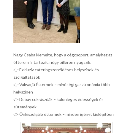
Nagy Csaba kiemelte, hogy a cégcsoport, amelyhez az
étterem is tartozik, négy pilléren nyugszik:
👉 Exkluzív cateringszerződéses helyszínek és
szolgáltatások
👉 Vakvarjú Éttermek – minőségi gasztronómia több
helyszínen
👉 Dobay cukrászdák – különleges édességek és
sütemények
👉 Önkiszolgáló éttermek – minden igényt kielégítően