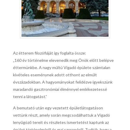
Az étterem filozófiáját így foglalta össze:
„160 év történelme elevenedik meg Önök előtt belépve
éttermünkbe. A nagy múltú Vigadó épülete számtalan
kivételes eseménynek adott otthont az elmúlt
évszázadokban. A hagyományokat felidézve igyekszünk
maradandó gasztronómiai élménnyel emlékezetessé
tenni a látogatást.”
A bemutató után egy vezetett épületlátogatáson
vettünk részt, amely során megcsodálhattuk a Vigadó
lenyűgöző tereit és részletes ismertetést kaptunk az
épület történelméről és mai szerepéről. Tudták, hogy a