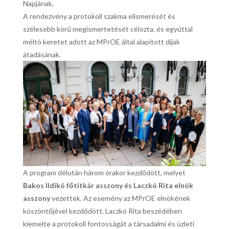
Napjának.
A rendezvény a protokoll szakma elismerését és
szélesebb körű megismertetését célozta, és egyúttal
méltó keretet adott az MPrOE által alapított díjak
átadásának.
A program délután három órakor kezdődött, melyet
Bakos Ildikó főtitkár asszony és Laczkó Rita elnök
asszony
vezettek. Az esemény az MPrOE elnökének
köszöntőjével kezdődött. Laczkó Rita beszédében
kiemelte a protokoll fontosságát a társadalmi és üzleti