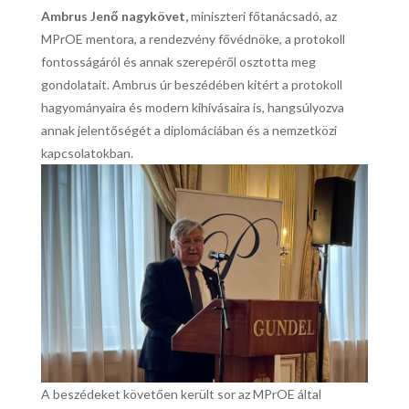
Ambrus Jenő nagykövet,
miniszteri főtanácsadó, az
MPrOE mentora, a rendezvény fővédnöke, a protokoll
fontosságáról és annak szerepéről osztotta meg
gondolatait. Ambrus úr beszédében kitért a protokoll
hagyományaira és modern kihívásaira is, hangsúlyozva
annak jelentőségét a diplomáciában és a nemzetközi
kapcsolatokban.
A beszédeket követően került sor az MPrOE által