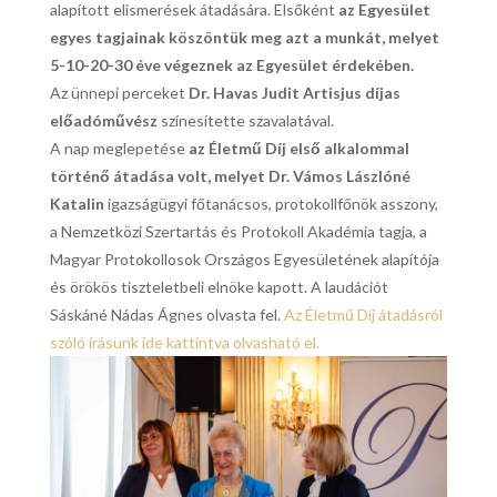
alapított elismerések átadására. Elsőként
az Egyesület
egyes tagjainak köszöntük meg azt a munkát, melyet
5-10-20-30 éve végeznek az Egyesület érdekében.
Az ünnepi perceket
Dr. Havas Judit Artisjus díjas
előadóművész
színesítette szavalatával.
A nap meglepetése
az Életmű Díj első alkalommal
történő átadása volt, melyet Dr. Vámos Lászlóné
Katalin
igazságügyi főtanácsos, protokollfőnök asszony,
a Nemzetközi Szertartás és Protokoll Akadémia tagja, a
Magyar Protokollosok Országos Egyesületének alapítója
és örökös tiszteletbeli elnöke kapott. A laudációt
Sáskáné Nádas Ágnes olvasta fel.
Az Életmű Díj átadásról
szóló írásunk ide kattintva olvasható el.