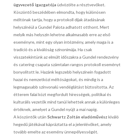
ügyvezető igazgatója
üdvözölte a résztvevőket.
Köszöntő beszédében elmondta, hogy különösen
méltónak tartja, hogy a protokoll díjak átadásának
helyszínéül a Gundel Palota adhatott otthont. Mert
melyik más helyszín lehetne alkalmasabb erre az első
eseményre, mint egy olyan intézmény, amely maga is a
tradíció és a kiválóság szinonimája. Ha csak
visszatekintünk az elmúlt időszakra a Gundel rendezvény
és catering csapata számtalan rangos protokoll eseményt
bonyolított le. Hazánk legszebb helyszínein fogadott
hazai és nemzetközi méltóságokat, és mindig is a
legmagasabb színvonalú vendéglátást biztosította. Az
étterem falai közt megfordult hírességek, politikai és
kulturális vezetők mind tanúi lehettek annak a különleges
értéknek, amelyet a Gundel nyújt a mai napig.
A köszöntők után
Schwartz Zoltán eladóművész
kiváló
hegedű játékával kápráztatta el a jelenlévőket, amely
tovább emelte az esemény ünnepélyességét.