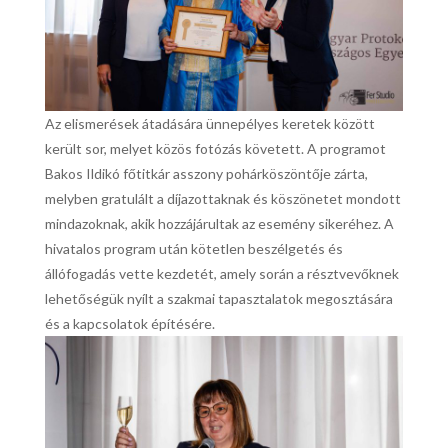
Az elismerések átadására ünnepélyes keretek között
került sor, melyet közös fotózás követett. A programot
Bakos Ildikó főtitkár asszony pohárköszöntője zárta,
melyben gratulált a díjazottaknak és köszönetet mondott
mindazoknak, akik hozzájárultak az esemény sikeréhez. A
hivatalos program után kötetlen beszélgetés és
állófogadás vette kezdetét, amely során a résztvevőknek
lehetőségük nyílt a szakmai tapasztalatok megosztására
és a kapcsolatok építésére.