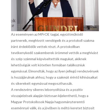
Az eseményen az MPrOE tagjai, együttműködő
partnereik, meghívott vendégeik és a protokoll szakma
iránt érdeklődők vettek részt. A protokollban
tevékenykedő szakemberek örömmel vették a meghívást
és szép számmal képviseltették magukat, akiknek
lehetőségük volt kötetlen formában találkozniuk
egymással. Elmondták, hogy az ilyen jellegű rendezvények
is hozzájárulnak ahhoz, hogy a szakmát érintő kihívásaikat
és sikerekeit egymással megoszthassák.
A rendezvény sikeres lebonyolítása és a pozitív
visszajelzések alapján biztosan kijelenthető, hogy a
Magyar Protokollosok Napja hagyományteremtő
eseménnyé válik, és a jövőben is méltó keretet biztosít