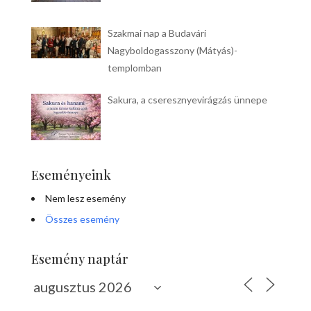
Szakmai nap a Budavári
Nagyboldogasszony (Mátyás)-
templomban
Sakura, a cseresznyevirágzás ünnepe
Eseményeink
Nem lesz esemény
Összes esemény
Esemény naptár