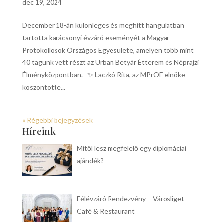
dec 19, 2024
December 18-án különleges és meghitt hangulatban
tartotta karácsonyi évzáró eseményét a Magyar
Protokollosok Országos Egyesülete, amelyen több mint
40 tagunk vett részt az Urban Betyár Étterem és Néprajzi
Élményközpontban. ✨ Laczkó Rita, az MPrOE elnöke
köszöntötte...
« Régebbi bejegyzések
Híreink
Mitől lesz megfelelő egy diplomáciai
ajándék?
Félévzáró Rendezvény – Városliget
Café & Restaurant