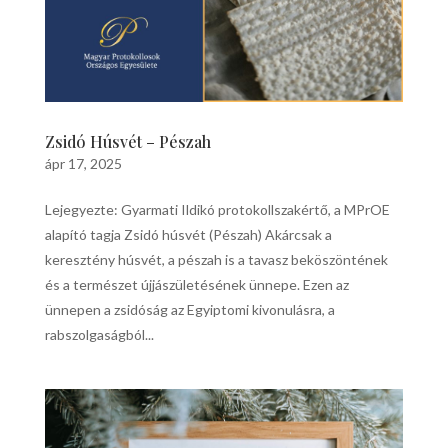
Zsidó Húsvét – Pészah
ápr 17, 2025
Lejegyezte: Gyarmati Ildikó protokollszakértő, a MPrOE
alapító tagja Zsidó húsvét (Pészah) Akárcsak a
keresztény húsvét, a pészah is a tavasz beköszöntének
és a természet újjászületésének ünnepe. Ezen az
ünnepen a zsidóság az Egyiptomi kivonulásra, a
rabszolgaságból...