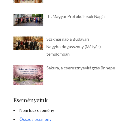
III. Magyar Protokollosok Napja
Szakmai nap a Budavári
Nagyboldogasszony (Mátyás)-
templomban
Sakura, a cseresznyevirágzás ünnepe
Eseményeink
Nem lesz esemény
Összes esemény