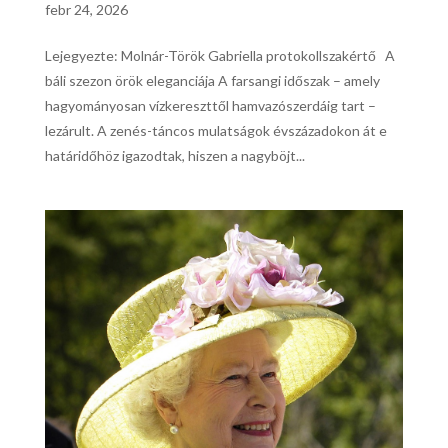
febr 24, 2026
Lejegyezte: Molnár-Török Gabriella protokollszakértő A
báli szezon örök eleganciája A farsangi időszak – amely
hagyományosan vízkereszttől hamvazószerdáig tart –
lezárult. A zenés-táncos mulatságok évszázadokon át e
határidőhöz igazodtak, hiszen a nagyböjt...